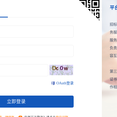
平
招标
务服
服务
负责
容互
第三
证书
OAuth登录
作相